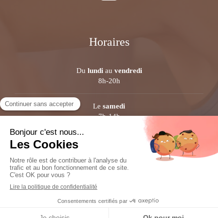
Horaires
Du
lundi
au
vendredi
8h-20h
Le
samedi
7h-14h
Plan du site
Mentions légales
©2021 Elodie GRATTEAU - Chiropracteur Thonon-les-Bains
Création et référencement du site par Simplébo
Site partenaire de
AFC