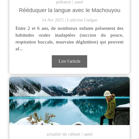
pédiatrie
santé
Rééduquer la langue avec le Machouyou
14 Avr 2025
Ludivine Guégan
Entre 2 et 6 ans, de nombreux enfants présentent des
habitudes orales inadaptées (succion du pouce,
respiration buccale, mauvaise déglutition) qui peuvent
af...
Lire l'article
actualité du cabinet
santé