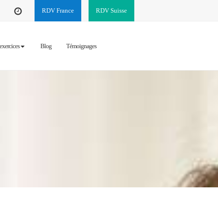
RDV France
RDV Suisse
exercices
Blog
Témoignages