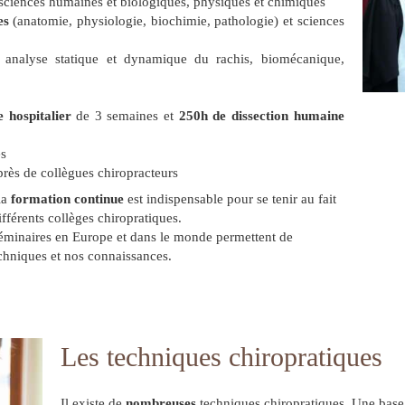
ciences humaines et biologiques, physiques et chimiques
les
(anatomie, physiologie, biochimie, pathologie) et sciences
 analyse statique et dynamique du rachis, biomécanique,
e hospitalier
de 3 semaines et
250h de dissection humaine
es
rès de collègues chiropracteurs
la
formation continue
est indispensable pour se tenir au fait
fférents collèges chiropratiques.
éminaires en Europe et dans le monde permettent de
chniques et nos connaissances.
Les techniques chiropratiques
Il existe de
nombreuses
techniques chiropratiques. Une base 