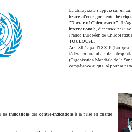
La
chiropraxie
s'appuie sur un cu
heures
d'enseignements
théorique
"Doctor of Chiropractic"
. Il s'a
international
e, dispensée par une 
Franco Européen de Chiropratique
TOULOUSE
.
Accréditée par l'
ECCE
(European 
fédération mondiale de chiroprati
(Organisation Mondiale de la Santé
compétence et qualité pour le pati
r les
indications
des
contre-indications
à la prise en charge