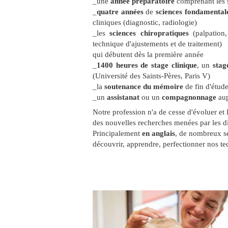
_une
année préparatoire
comprenant les s
_
quatre années
de
sciences fondamenta
cliniques (diagnostic, radiologie)
_les
sciences chiropratiques
(palpation,
technique d'ajustements et de traitement)
qui débutent dès la première année
_
1400 heures de stage clinique
, un
stag
(Université des Saints-Pères, Paris V)
_la
soutenance du mémoire
de fin d'étud
_un
assistanat
ou un
compagnonnage
aup
Notre profession n'a de cesse d'évoluer et 
des nouvelles recherches menées par les di
Principalement
en anglais
, de nombreux s
découvrir, apprendre, perfectionner nos te