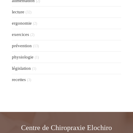
alimentation
(2)
lecture
(32)
ergonomie
(2)
exercices
(2)
prévention
(13)
physiologie
(1)
législation
(1)
recettes
(3)
Centre de Chiropraxie Elochiro