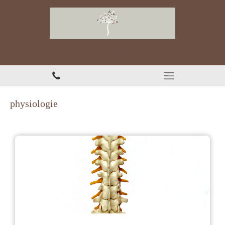
Chiropracteur à Thonon-les-Bains
physiologie