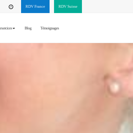
RDV France
RDV Suisse
exercices
Blog
Témoignages