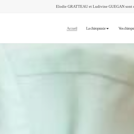
Elodie GRATTEAU et Ludivine GUEGAN sont chi
Accueil
La chiropraxie
Vos chiropr