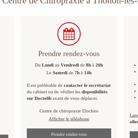
 Centre de Chiropraxie à Thonon-les
Prendre rendez-vous
Du
Lundi
au
Vendredi
de
8h
à
20h
Le
Samedi
de
7h
à
14h
e
Il est préférable de
contacter le secrétariat
du cabinet ou de vérifier les
disponibilités
sur Doctolib
avant de vous déplacer.
Centre de chiropraxie Elochiro
Lang
Afficher le téléphone
all
Prendre rendez-vous