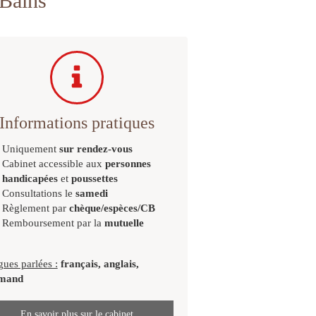
-Bains
Informations pratiques
Uniquement
sur rendez-vous
Cabinet accessible aux
personnes
handicapées
et
poussettes
Consultations le
samedi
Règlement par
chèque/espèces/CB
Remboursement par la
mutuelle
ues parlées :
français, anglais,
emand
En savoir plus sur le cabinet