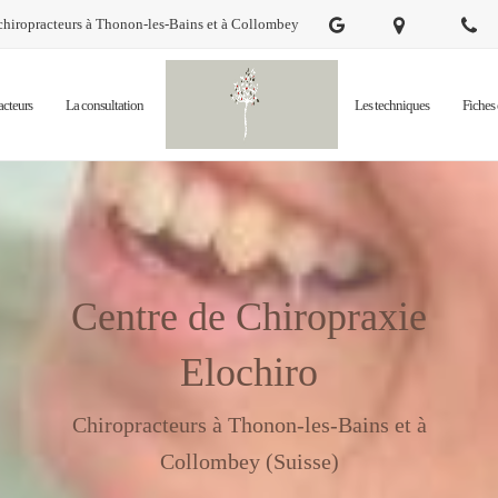
ropracteurs à Thonon-les-Bains et à Collombey
acteurs
La consultation
Les techniques
Fiches 
Centre de Chiropraxie
Elochiro
Chiropracteurs à Thonon-les-Bains et à
Collombey (Suisse)