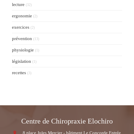
lecture
(32)
ergonomie
(2)
exercices
(2)
prévention
(13)
physiologie
(1)
législation
(1)
recettes
(3)
Centre de Chiropraxie Elochiro
8 place Jules Mercier - bâtiment Le Concorde Entrée