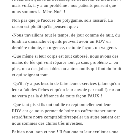
mais voilà, il y a un problème : nos patients pensent que
nous sommes la Mère-Noël !
Non pas que je t'accuse de polygamie, sois rassuré. La
raison est plutôt qu'ils pensent que :
-Nous travaillons tout le temps, de jour comme de nuit, du
lundi au dimanche et qu'ils peuvent avoir un RDV en
dernière minute, en urgence, de toute façon, on va gérer.
-Que même si leur corps est tout cabossé, nous avons des
mains de fée qui vont réparer tout ça sans problème ... en
plus, on a des jolies tables ou autres outils qui font du bruit
et qui soignent tout
-Qu'il n'y a pas besoin de faire leurs exercices (alors qu'on
leur a fait des fiches et qu'on leur envoie par mail !) car on
ne verra pas la différence de toute façon FAUX !
-Que tant pis si ils ont oublié
exceptionnellement
leur
RDV car ça nous permet de boire un café/rattraper notre
retard/faire notre comptabilité/rappeler un autre patient car
nous sommes des chiros très investies.
Et bien non, non et non ! Il faut que tu leur expliques que