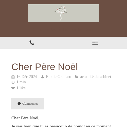
Chiropracteur à Thonon-les-Bains
Cher Père Noël
16 Déc 2024
Elodie Gratteau
actualité du cabinet
1 min.
1 like
Commenter
Cher Père Noël,
Je sais bien que tu as beaucoup de boulot en ce moment ...