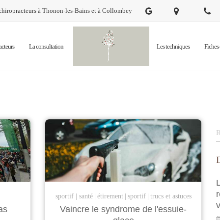
ropracteurs à Thonon-les-Bains et à Collombey
acteurs
La consultation
Les techniques
Fiches 
R
D
L
r
sportif
santé
étirement
sportif
trucs et astuces
as
Vaincre le syndrome de l'essuie-