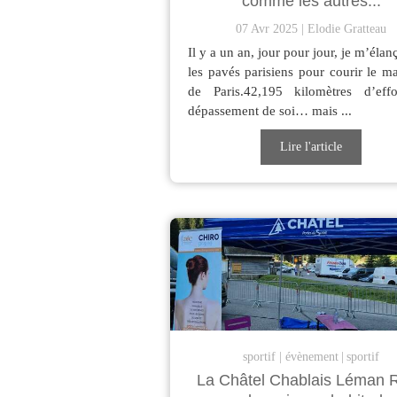
comme les autres...
07 Avr 2025
Elodie Gratteau
Il y a un an, jour pour jour, je m’élan
les pavés parisiens pour courir le m
de Paris.42,195 kilomètres d’effo
dépassement de soi… mais ...
Lire l'article
sportif
évènement
sportif
La Châtel Chablais Léman 