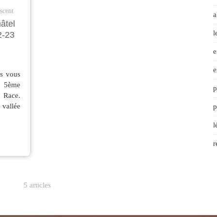
scent
a
âtel
l
2-23
e
e
us vous
a 5ème
p
n Race.
 vallée
p
l
r
5 articles