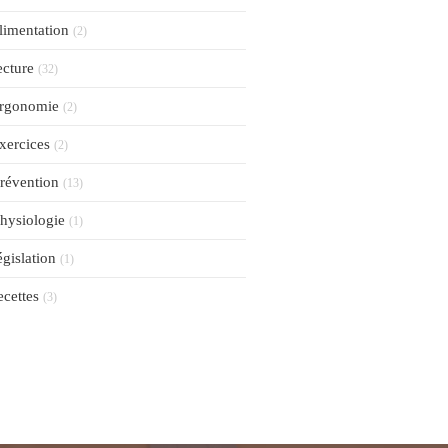
limentation
(2)
ecture
(32)
rgonomie
(2)
xercices
(2)
révention
(13)
hysiologie
(1)
égislation
(1)
ecettes
(3)