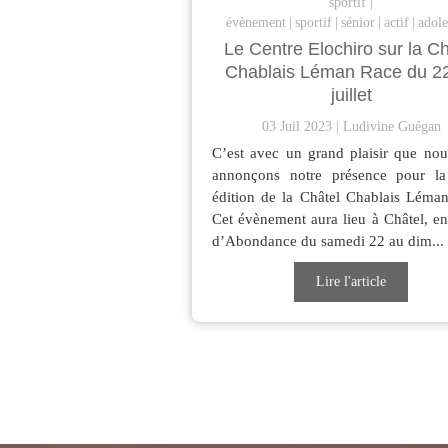
sportif
évènement
sportif
sénior
actif
adole
Le Centre Elochiro sur la Ch
Chablais Léman Race du 2
juillet
03 Juil 2023
Ludivine Guégan
C’est avec un grand plaisir que no
annonçons notre présence pour l
édition de la Châtel Chablais Léma
Cet évènement aura lieu à Châtel, en
d’Abondance du samedi 22 au dim...
Lire l'article