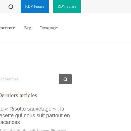
RDV France
RDV Suisse
exercices
Blog
Témoignages
echercher
erniers articles
e « Risotto sauvetage » : la
ecette qui nous suit partout en
vacances
20 Juil 2026
Elodie Gratteau
recettes