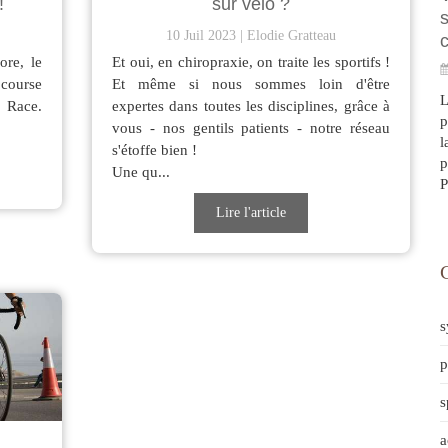
!
sur vélo ?
s
10 Juil 2023
Elodie Gratteau
c
ore, le
Et oui, en chiropraxie, on traite les sportifs !
 course
Et même si nous sommes loin d'être
L
 Race.
expertes dans toutes les disciplines, grâce à
p
vous - nos gentils patients - notre réseau
l
s'étoffe bien !
p
Une qu...
P
Lire l'article
s
p
s
a