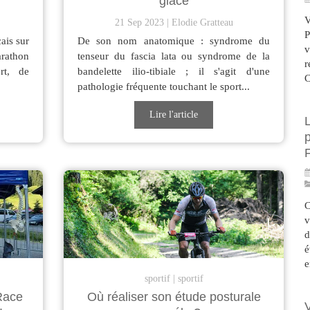
glace
V
21 Sep 2023
Elodie Gratteau
P
çais sur
De son nom anatomique : syndrome du
v
arathon
tenseur du fascia lata ou syndrome de la
r
rt, de
bandelette ilio-tibiale ; il s'agit d'une
C
pathologie fréquente touchant le sport...
Lire l'article
p
C
v
d
é
e
sportif
sportif
Race
Où réaliser son étude posturale