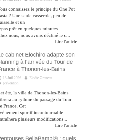
ous connaissez le principe du One Pot
asta ? Une seule casserole, peu de
aisselle et un
epas prêt en quelques minutes.
hez nous, nous avons décliné le c...
Lire l'article
Le cabinet Elochiro adapte son
lanning à l’arrivée du Tour de
France à Thonon-les-Bains
13 Juil 2026
Elodie Gratteau
prévention
et été, la ville de Thonon-les-Bains
ibrera au rythme du passage du Tour
e France. Cet
vénement sportif incontournable
ntraînera plusieurs modifications...
Lire l'article
Ventouses BellaBambi® : quels