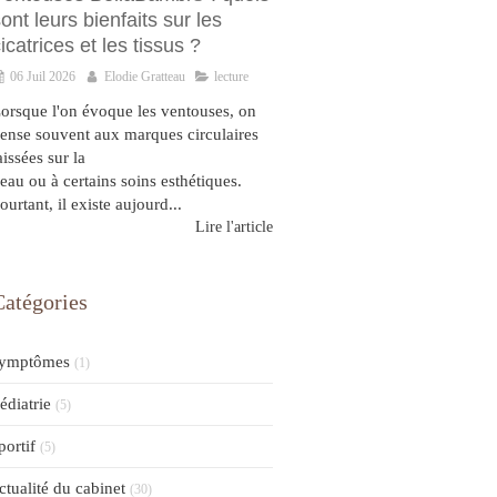
ont leurs bienfaits sur les
icatrices et les tissus ?
06 Juil 2026
Elodie Gratteau
lecture
orsque l'on évoque les ventouses, on
ense souvent aux marques circulaires
aissées sur la
eau ou à certains soins esthétiques.
ourtant, il existe aujourd...
Lire l'article
Catégories
ymptômes
(1)
édiatrie
(5)
portif
(5)
ctualité du cabinet
(30)