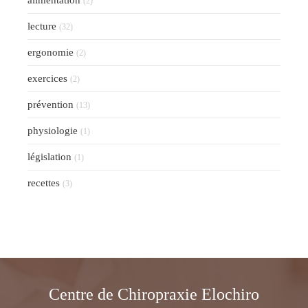
alimentation
(2)
lecture
(32)
ergonomie
(2)
exercices
(2)
prévention
(13)
physiologie
(1)
législation
(1)
recettes
(3)
Centre de Chiropraxie Elochiro