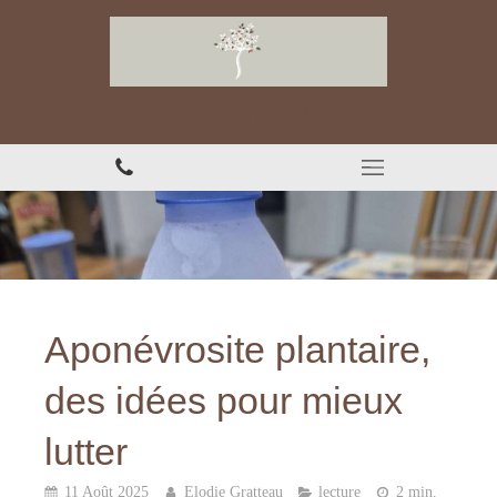
Chiropracteur à Thonon-les-Bains
Aponévrosite plantaire,
des idées pour mieux
lutter
11 Août 2025
Elodie Gratteau
lecture
2 min.