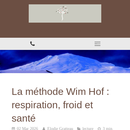
Chiropracteur à Thonon-les-Bains
La méthode Wim Hof :
respiration, froid et
santé
02 Mar 2026
Elodie Gratteau
lecture
3 min.