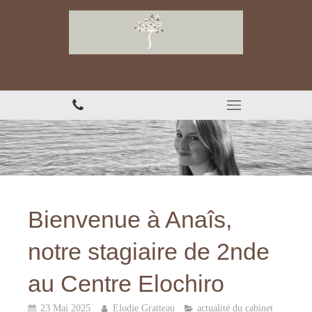
Chiropracteur à Thonon-les-Bains
Bienvenue à Anaîs,
notre stagiaire de 2nde
au Centre Elochiro
23 Mai 2025
Elodie Gratteau
actualité du cabinet