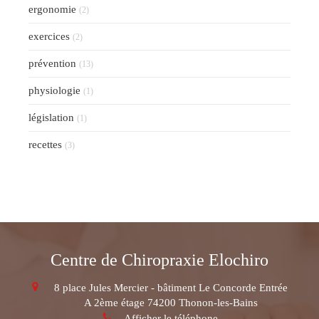
ergonomie
(2)
exercices
(2)
prévention
(13)
physiologie
(1)
législation
(1)
recettes
(3)
Centre de Chiropraxie Elochiro
8 place Jules Mercier - bâtiment Le Concorde Entrée
A 2ème étage
74200
Thonon-les-Bains
Afficher le téléphone