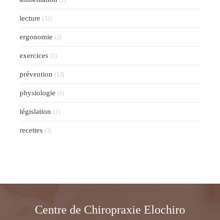
(2)
lecture
(32)
ergonomie
(2)
exercices
(2)
prévention
(13)
physiologie
(1)
législation
(1)
recettes
(3)
Centre de Chiropraxie Elochiro