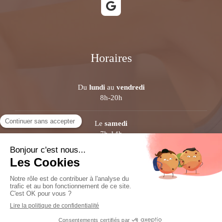
Horaires
Du
lundi
au
vendredi
8h-20h
Le
samedi
7h-14h
Plan du site
Mentions légales
©2021 Elodie GRATTEAU - Chiropracteur Thonon-les-Bains
Création et référencement du site par Simplébo