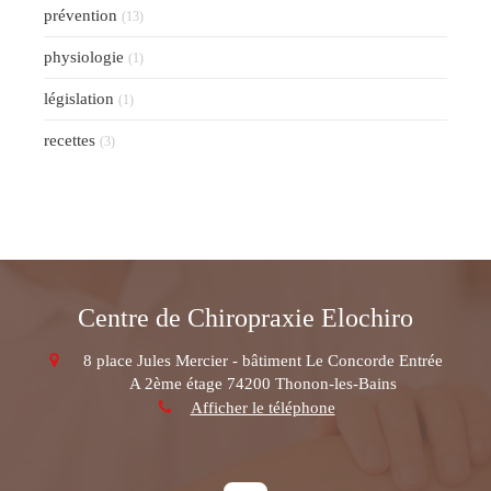
prévention
(13)
physiologie
(1)
législation
(1)
recettes
(3)
Centre de Chiropraxie Elochiro
8 place Jules Mercier - bâtiment Le Concorde Entrée
A 2ème étage
74200
Thonon-les-Bains
Afficher le téléphone